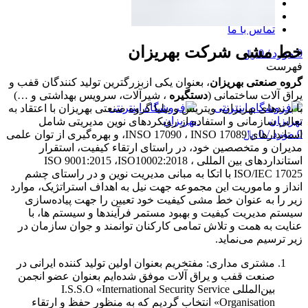
وبلاگ
پرسش های متداول
تماس با ما
خط مشی شرکت بهریزان
0
مورد
/
0
﷼
فهرست
گروه صنعتی بهریزان
، بعنوان یکی ازبزرگترین تولید کنندگان قفب و
یراق آلات ساختمانی (
دستگیره
، شیرآلات، سرویس بهداشتی و …)
با برندهای بهریزان، ویتریس و بیلیا گروه صنعتی بهریزان با اعتقاد به
تعالی سازمانی و استفاده از رویکردهای نوین مدیریتی شامل
0
مورد
/
0
﷼
استاندارهای INSO 17090 ، INSO 17089، و بهره‌گیری از توان علمی
مدیران و متخصصین خود، در راستای ارتقاء کیفیت، استقرار
استانداردهای بین المللی ISO 9001:2015 ،ISO10002:2018 ،
ISO/IEC 17025 با اتکا به مبانی مدیریت نوین و در راستای چشم
انداز و ماموریت این مجموعه جهت نیل به اهداف استراتژیک، موارد
زیر را به عنوان خط مشی کیفیت خود تعیین را جهت پیاده‌سازی
سیستم مدیریت کیفیت و بهبود مستمر فرآیندها و سیستم ها، با
عنایت به همت و تلاش تمامی کارکنان توانمند و جوان سازمان در
زیر ترسیم می‌نماید.
مشتری مداری: مفتخریم بعنوان اولین تولید کننده ایرانی در
صنعت قفب و یراق آلات موفق شده‌ایم بعنوان عضو انجمن
بین‌المللی I.S.S.O «International Security Service
Organisation» انتخاب گردیم که به منظور حفظ و ارتقاء