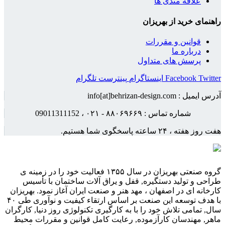
علاقه مندی ها
راهنمای خرید از بهریزان
قوانین و مقررات
درباره ما
پرسش های متداول
Twitter
Facebook
اینستاگرام
پینترست
تلگرام
آدرس ایمیل : info[at]behrizan-design.com
شماره تماس : ۸۸۰۶۹۶۶۹ - ۰۲۱ ، 09011311152
هفت روز هفته ، ۲۴ ساعته پاسخگوی شما هستیم.
گروه صنعتی بهریزان در سال ۱۳۵۵ فعالیت خود را در زمینه ی
طراحی و تولید دستگیره, قفل و یراق آلات ساختمان با تأسیس
کارخانه ای در اصفهان ، مهد هنر و صنعت ایران آغاز نمود. بهریزان
با هدف توسعه این صنعت بر اساس ارتقاء کیفیت و نوآوری طی ۴۰
سال, تمامی تلاش خود را با به کارگیری تکنولوژی روز دنیا, کارگران
ماهر, مهندسان کارآزموده, رعایت کامل قوانین و مقررات محیط