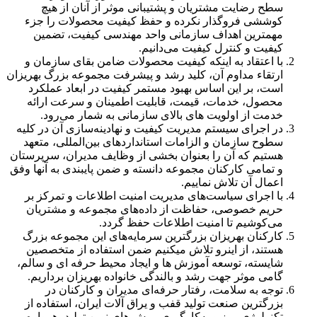
سطح رضایت مشتریان و پشتیبانی موثر از آنان از هیچ
کوششی فروگذار نکرده و حفظ کیفیت محصولات را جزء
مهمترین اهداف سازمانی واحد مهندسی کیفیت، تضمین
کیفیت و کنترل کیفیت می‌دانیم.
با اعتقاد به اینکه کیفیت محصولات ضامن بقای سازمان و
ارتقاء مداوم آن، کلید رشد و پیشرفت مجموعه بزرگ بهریزان
است، بر این اساس بهبود مستمر کیفیت در ابعاد عملکرد
محصول، خدمات، قیمت، قابلیت اطمینان و سرعت ارائه
خدمت از اولویت های بالای سازمانی به شمار می‌رود.
در اجرای سیستم مدیریت کیفیت و نهادینه‌سازی آن در کلیه
سطوح سازمان و الزامات استانداردهای بین‌المللی، متعهد
هستیم که آن را بعنوان بخشی از وظایف مدیران، سرپرستان
و تمامی کارکنان مجموعه دانسته و ضمن پایبندی به آنها وفق
اعمال آن تلاش نماییم.
با اجرای سیاست‌های مدیریت امنیت اطلاعات و تمرکز بر
حریم خصوصی، حفاظت از داده‌های مجموعه و مشتریان
می‌کوشیم تا امنیت اطلاعات حفظ گردد.
کارکنان بهریزان بزرگترین سرمایه‌های این مجموعه بزرگ
هستند، از اینرو تلاش میکنیم ضمن استفاده از متخصصین
شایسته، توسعه آموزش ها و ایجاد محیط حرفه ای و سالم،
گامی موثر جهت رشد و بالندگی خانواده بهریزان برداریم.
توجه به سلامت، رفتار حرفه‌ای مدیران و کارکنان در
بزرگترین صنعت تولید قفب و یراق آلات ایران، استفاده از
تکنولوژی روز و به‌کارگیری روش های نوین تولید، همواره