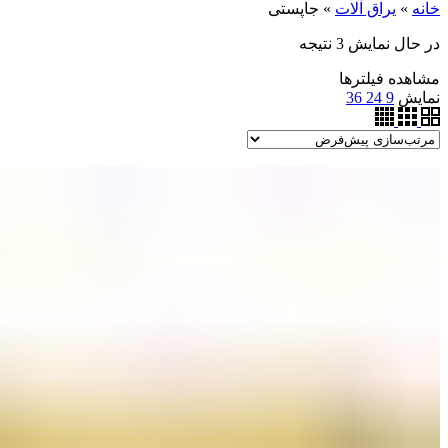
خانه
»
یراق آلات
»
جاپستی
در حال نمایش 3 نتیجه
مشاهده فیلترها
نمایش
9
24
36