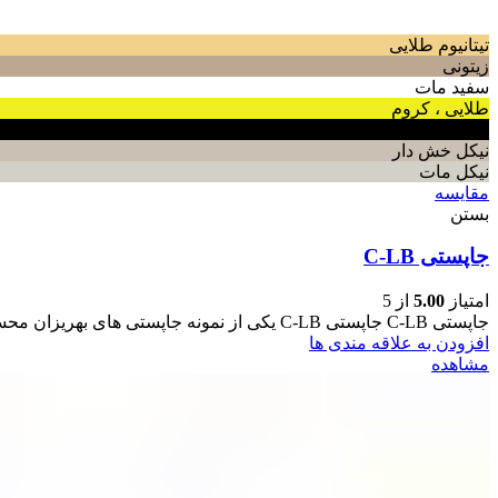
تیتانیوم طلایی
زیتونی
سفید مات
طلایی ، کروم
مشکی
نیکل خش دار
نیکل مات
مقایسه
بستن
جاپستی C-LB
امتیاز
5.00
از 5
جاپستی C-LB جاپستی C-LB یکی از نمونه جاپستی های بهریزان محسوب می باشد که علاوه بر زیبایی دارای کارایی مفید
افزودن به علاقه مندی ها
مشاهده