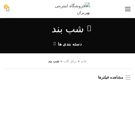
0
شب بند
دسته بندی ها
خانه
»
یراق آلات
»
شب بند
مشاهده فیلترها