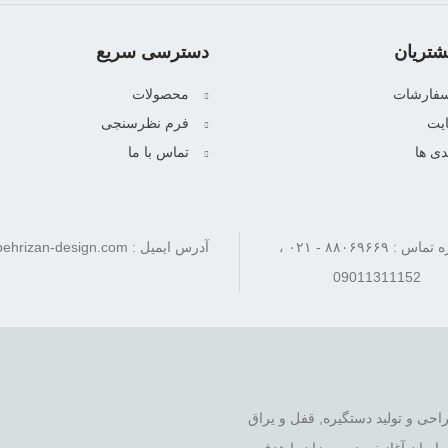
تریان
دسترسی سریع
سفارشات
محصولات
یت
فرم نظرسنجی
دی ها
تماس با ما
شماره تماس : ۸۸۰۶۹۶۶۹ - ۰۲۱ ،
آدرس ایمیل : info[at]behrizan-design.com
09011311152
 را در زمینه ی طراحی و تولید دستگیره, قفل و یراق
یران آغاز نمود. بهریزان با هدف