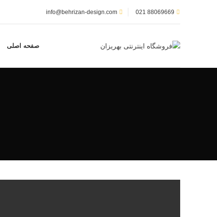
info@behrizan-design.com
88069669 021
صفحه اصلی