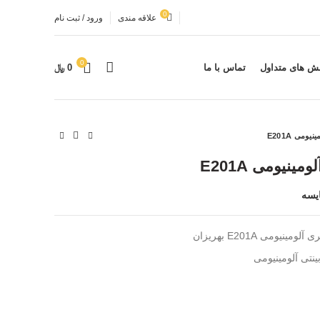
0
علاقه مندی
ورود / ثبت نام
0
ش های متداول
تماس با ما
0
﷼
ومی E201A
ینیومی E201A
یسه
ینیومی E201A بهریزان
ینتی آلومینیومی