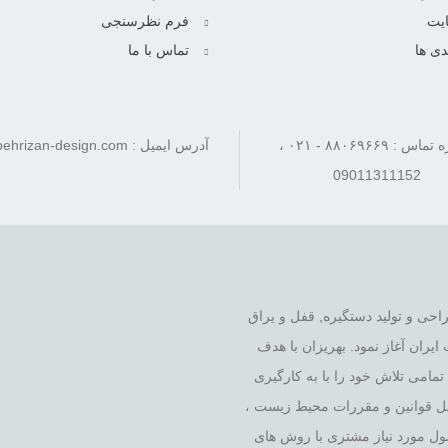
یت
فرم نظرسنجی
دی ها
تماس با ما
شماره تماس : ۸۸۰۶۹۶۶۹ - ۰۲۱ ،
آدرس ایمیل : info[at]behrizan-design.com
09011311152
 را در زمینه ی طراحی و تولید دستگیره, قفل و یراق
یران آغاز نمود. بهریزان با هدف
ت بر اساس ارتقاء کیفیت و نوآوری طی ۴۰ سال, تمامی تلاش خود را با به کارگیری
امل قوانین و مقررات محیط زیست ،
ول مورد نیاز مشتری با روش های