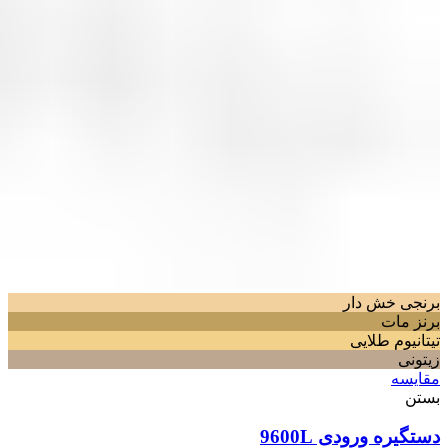
برنجی خش دار
برنز مات
تیتانیوم طلایی
زیتونی
مقایسه
بستن
دستگیره ورودی 9600L