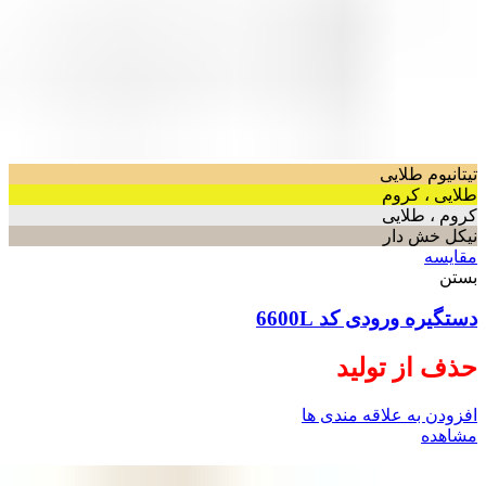
تیتانیوم طلایی
طلایی ، کروم
کروم ، طلایی
نیکل خش دار
مقایسه
بستن
دستگیره ورودی کد 6600L
حذف از تولید
افزودن به علاقه مندی ها
مشاهده