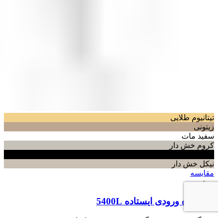
تیتانیوم طلایی
زیتونی
سفید مات
کروم خش دار
مشکی
نیکل خش دار
مقایسه
بستن
دستگیره ورودی ایستاده 5400L