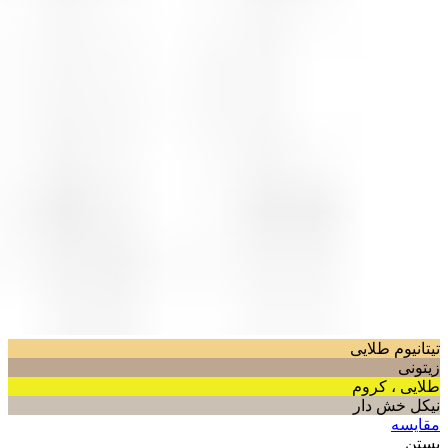
تیتانیوم طلایی
زیتونی
طلایی ، کروم
نیکل خش دار
مقایسه
بستن