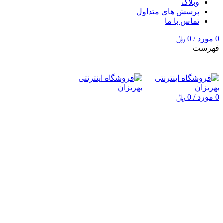
وبلاگ
پرسش های متداول
تماس با ما
0
مورد
/
0
﷼
فهرست
0
مورد
/
0
﷼