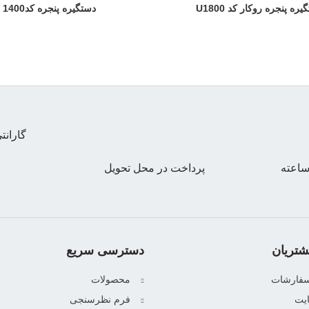
ره پنجره روکار کد U1800
دستگیره پنجره کد1400
گاران
پرداخت در محل تحویل
تریان
دسترسی سریع
سفارشات
محصولات
یت
فرم نظرسنجی