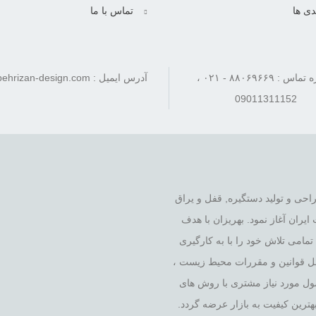
دی ها
تماس با ما
شماره تماس : ۸۸۰۶۹۶۶۹ - ۰۲۱ ،
آدرس ایمیل : info[at]behrizan-design.com
09011311152
 را در زمینه ی طراحی و تولید دستگیره, قفل و یراق
یران آغاز نمود. بهریزان با هدف
ت بر اساس ارتقاء کیفیت و نوآوری طی ۴۰ سال, تمامی تلاش خود را با به کارگیری
امل قوانین و مقررات محیط زیست ،
ول مورد نیاز مشتری با روش های
هترین کیفیت به بازار عرضه گردد.