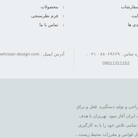
سفارشات
محصولات
یت
فرم نظرسنجی
دی ها
تماس با ما
شماره تماس : ۸۸۰۶۹۶۶۹ - ۰۲۱ ،
آدرس ایمیل : info[at]behrizan-design.com
09011311152
 را در زمینه ی طراحی و تولید دستگیره, قفل و یراق
یران آغاز نمود. بهریزان با هدف
ت بر اساس ارتقاء کیفیت و نوآوری طی ۴۰ سال, تمامی تلاش خود را با به کارگیری
امل قوانین و مقررات محیط زیست ،