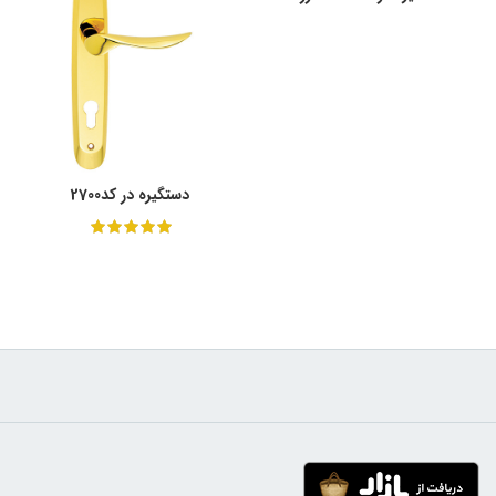
دستگیره در کد2700
از 5