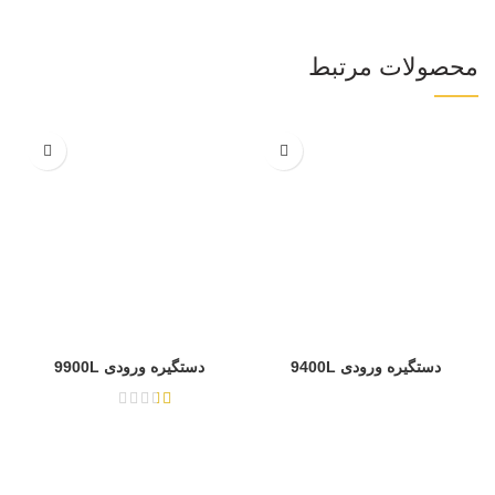
محصولات مرتبط
دستگیره ورودی 9400L
دستگیره ورودی 9900L
از 5