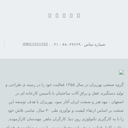
شماره تماس : ۸۸۰۶۹۶۶۹ - ۰۲۱ ، 09011311152
گروه صنعتی بهریزان در سال ۱۳۵۵ فعالیت خود را در زمینه ی طراحی و
تولید دستگیره, قفل و یراق آلات ساختمان با تأسیس کارخانه ای در
اصفهان ، مهد هنر و صنعت ایران آغاز نمود. بهریزان با هدف توسعه این
صنعت بر اساس ارتقاء کیفیت و نوآوری طی ۴۰ سال, تمامی تلاش خود
را با به کارگیری تکنولوژی روز دنیا, کارگران ماهر, مهندسان کارآزموده,
رعایت کامل قوانین و مقررات محیط زیست ، ایمنی و بهداشت حرفه ای