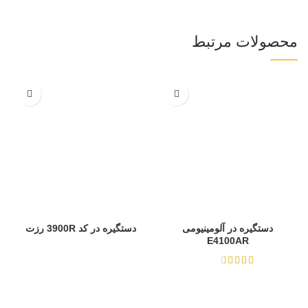
محصولات مرتبط
دستگیره در آلومینیومی
دستگیره در کد 3900R رزت
E4100AR
از 5