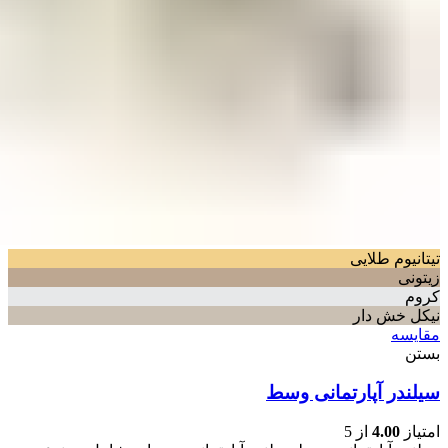
تیتانیوم طلایی
زیتونی
کروم
نیکل خش دار
مقایسه
بستن
سیلندر آپارتمانی وسط
امتیاز
4.00
از 5