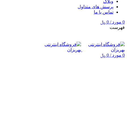
وبلاگ
پرسش های متداول
تماس با ما
0
مورد
/
0
﷼
فهرست
0
مورد
/
0
﷼