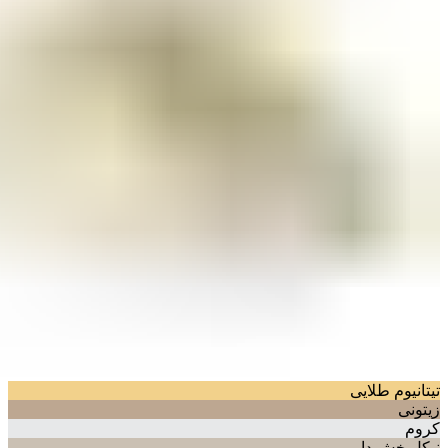
تیتانیوم طلایی
زیتونی
کروم
نیکل خش دار