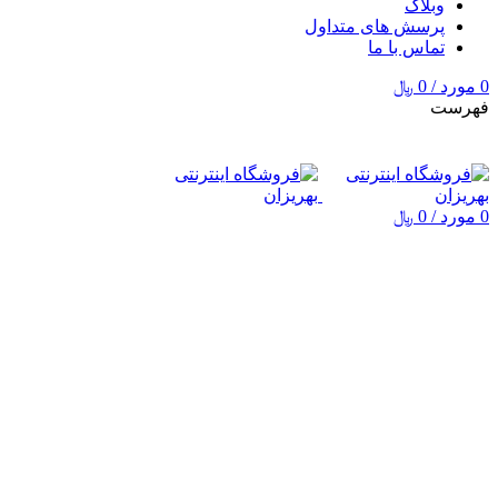
وبلاگ
پرسش های متداول
تماس با ما
0
مورد
/
0
﷼
فهرست
0
مورد
/
0
﷼