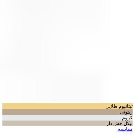
تیتانیوم طلایی
زیتونی
کروم
نیکل خش دار
مقایسه
بستن