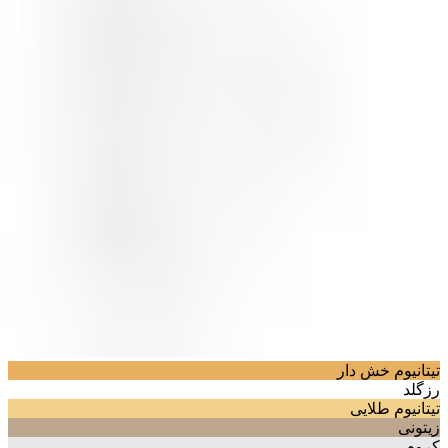
تیتانیوم خش دار
رزگلد
تیتانیوم طلایی
زیتونی
کروم