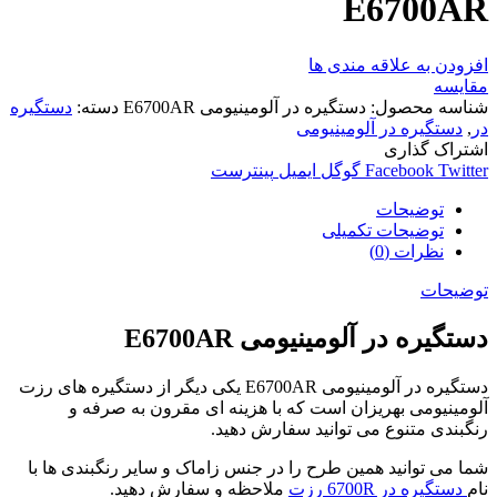
E6700AR
افزودن به علاقه مندی ها
مقایسه
شناسه محصول:
دستگیره در آلومینیومی E6700AR
دسته:
دستگیره
در
,
دستگیره در آلومینیومی
اشتراک گذاری
Twitter
Facebook
گوگل
ایمیل
پینترست
توضیحات
توضیحات تکمیلی
نظرات (0)
توضیحات
دستگیره در آلومینیومی E6700AR
دستگیره در آلومینیومی E6700AR یکی دیگر از دستگیره های رزت
آلومینیومی بهریزان است که با هزینه ای مقرون به صرفه و
رنگبندی متنوع می توانید سفارش دهید.
شما می توانید همین طرح را در جنس زاماک و سایر رنگبندی ها با
نام
دستگیره در 6700R رزت
ملاحظه و سفارش دهید.