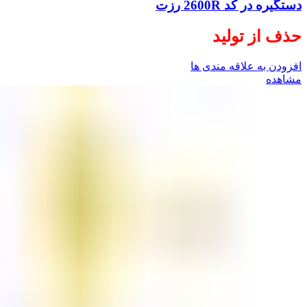
دستگیره در کد 2600R رزت
حذف از تولید
افزودن به علاقه مندی ها
مشاهده