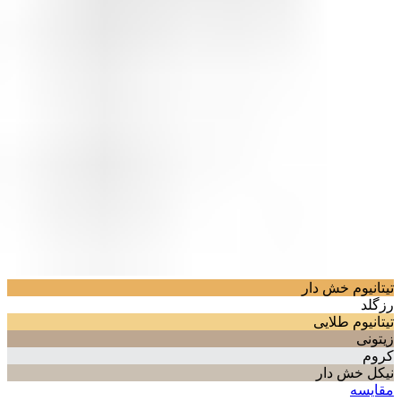
تیتانیوم خش دار
رزگلد
تیتانیوم طلایی
زیتونی
کروم
نیکل خش دار
مقایسه