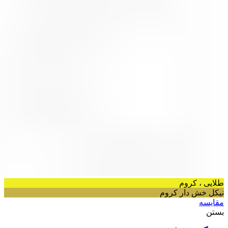
طلایی ، کروم
نیکل خش دار کروم
مقایسه
بستن