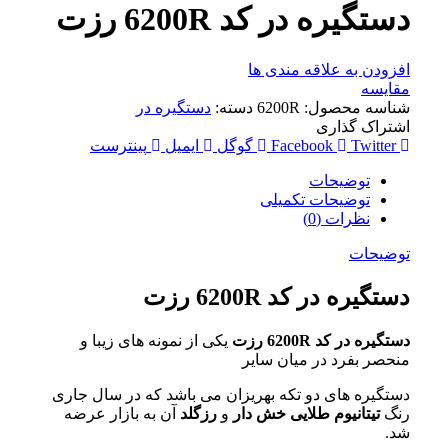
دستگیره در کد 6200R رزت
افزودن به علاقه مندی ها
مقایسه
شناسه محصول:
6200R
دسته:
دستگیره در
اشتراک گذاری
Twitter
Facebook
گوگل
ایمیل
پینترست
توضیحات
توضیحات تکمیلی
نظرات (0)
توضیحات
دستگیره در کد 6200R رزت
دستگیره در کد 6200R رزت
یکی از نمونه های زیبا و
منحصر بفرد در میان سایر
دستگیره های دو تکه بهریزان می باشد که در سال جاری
رنگ
تیتانیوم طلایی خش دار
و
رزگلد
آن به بازار عرضه
شد.