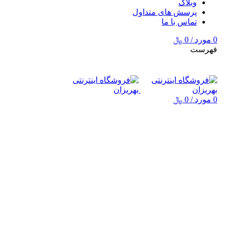
وبلاگ
پرسش های متداول
تماس با ما
0
مورد
/
0
﷼
فهرست
0
مورد
/
0
﷼