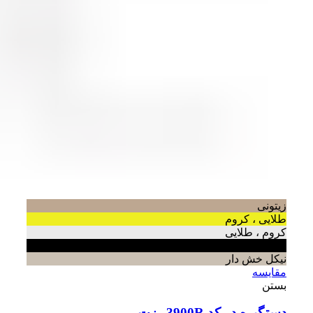
زیتونی
طلایی ، کروم
کروم ، طلایی
مشکی
نیکل خش دار
مقایسه
بستن
دستگیره در کد 3900R رزت