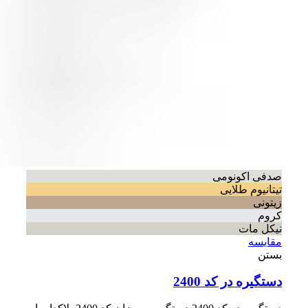
صدفی اکونومی
تیتانیوم طلایی
زیتونی
کروم
نیکل مات
مقایسه
بستن
دستگیره در کد 2400