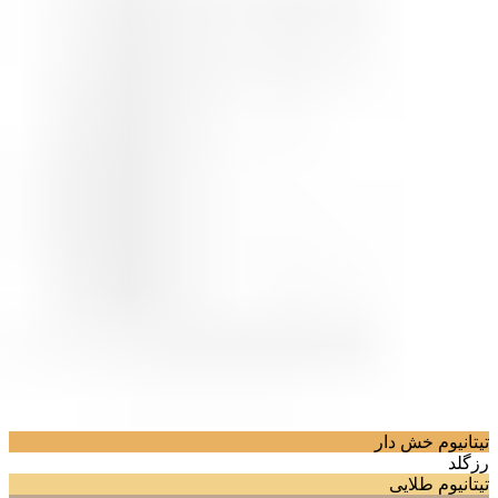
تیتانیوم خش دار
رزگلد
تیتانیوم طلایی