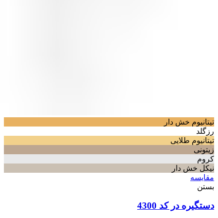
تیتانیوم خش دار
رزگلد
تیتانیوم طلایی
زیتونی
کروم
نیکل خش دار
مقایسه
بستن
دستگیره در کد 4300