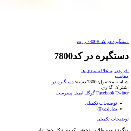
دستگیره در کد 7800R رزت
دستگیره در کد7800
افزودن به علاقه مندی ها
مقایسه
شناسه محصول:
7800
دسته:
دستگیره در
اشتراک گذاری
Twitter
Facebook
گوگل
ایمیل
پینترست
توضیحات تکمیلی
نظرات (0)
توضیحات تکمیلی
رنگ
تیتانیوم طلایی, زیتونی, کروم, نیکل خش دار