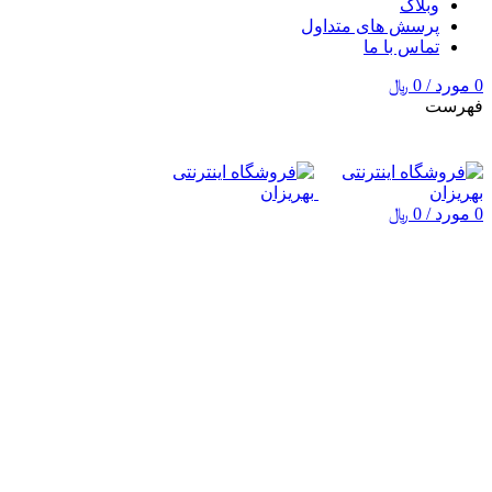
وبلاگ
پرسش های متداول
تماس با ما
0
مورد
/
0
﷼
فهرست
0
مورد
/
0
﷼