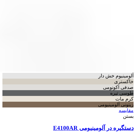
آلومینیوم خش دار
خاکستری
صدفی اکونومی
طوسی تیره
کرم مات
زیتونی آلومینیومی
مقایسه
بستن
دستگیره در آلومینیومی E4100AR